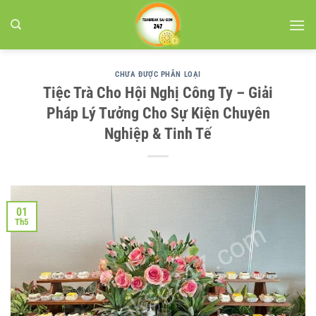
Bỏ
qua
nội
dung
CHƯA ĐƯỢC PHÂN LOẠI
Tiệc Trà Cho Hội Nghị Công Ty – Giải
Pháp Lý Tưởng Cho Sự Kiện Chuyên
Nghiệp & Tinh Tế
01
Th5