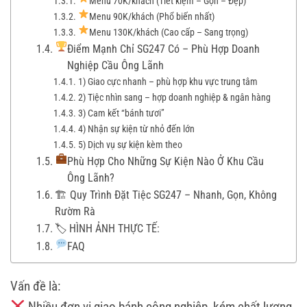
Menu 70K/khách (Tiết kiệm – Gọn – Đẹp)
Menu 90K/khách (Phổ biến nhất)
Menu 130K/khách (Cao cấp – Sang trọng)
Điểm Mạnh Chỉ SG247 Có – Phù Hợp Doanh
Nghiệp Cầu Ông Lãnh
1) Giao cực nhanh – phù hợp khu vực trung tâm
2) Tiệc nhìn sang – hợp doanh nghiệp & ngân hàng
3) Cam kết “bánh tươi”
4) Nhận sự kiện từ nhỏ đến lớn
5) Dịch vụ sự kiện kèm theo
Phù Hợp Cho Những Sự Kiện Nào Ở Khu Cầu
Ông Lãnh?
🏗 Quy Trình Đặt Tiệc SG247 – Nhanh, Gọn, Không
Rườm Rà
🏷 HÌNH ẢNH THỰC TẾ:
FAQ
Vấn đề là:
Nhiều đơn vị giao bánh công nghiệp, kém chất lượng