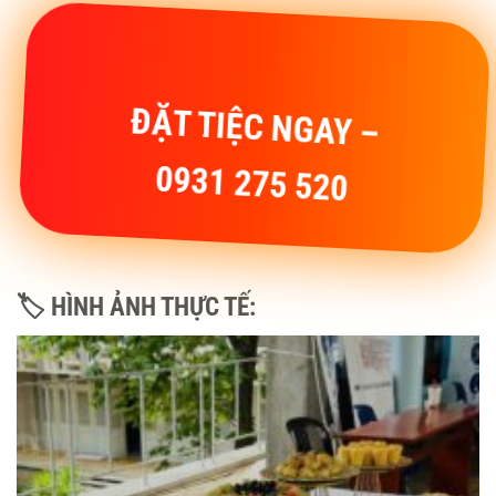
ĐẶT TIỆC NGAY –
0931 275 520
🏷 HÌNH ẢNH THỰC TẾ: