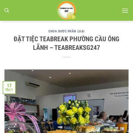
Bỏ
qua
nội
dung
CHƯA ĐƯỢC PHÂN LOẠI
ĐẶT TIỆC TEABREAK PHƯỜNG CẦU ÔNG
LÃNH – TEABREAKSG247
17
Th11