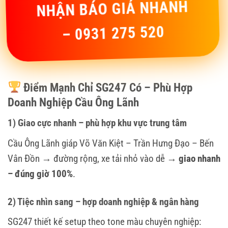
NHẬN BÁO GIÁ NHANH
– 0931 275 520
Điểm Mạnh Chỉ SG247 Có – Phù Hợp
Doanh Nghiệp Cầu Ông Lãnh
1) Giao cực nhanh – phù hợp khu vực trung tâm
Cầu Ông Lãnh giáp Võ Văn Kiệt – Trần Hưng Đạo – Bến
Vân Đồn → đường rộng, xe tải nhỏ vào dễ →
giao nhanh
– đúng giờ 100%
.
2) Tiệc nhìn sang – hợp doanh nghiệp & ngân hàng
SG247 thiết kế setup theo tone màu chuyên nghiệp: