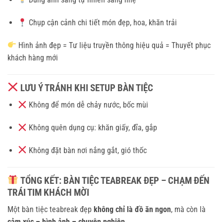
Chụp cận cảnh chi tiết món đẹp, hoa, khăn trải
Hình ảnh đẹp = Tư liệu truyền thông hiệu quả = Thuyết phục
khách hàng mới
LƯU Ý TRÁNH KHI SETUP BÀN TIỆC
Không để món dễ chảy nước, bốc mùi
Không quên dụng cụ: khăn giấy, đĩa, gắp
Không đặt bàn nơi nắng gắt, gió thốc
TỔNG KẾT: BÀN TIỆC TEABREAK ĐẸP – CHẠM ĐẾN
TRÁI TIM KHÁCH MỜI
Một bàn tiệc teabreak đẹp
không chỉ là đồ ăn ngon
, mà còn là
cảm xúc – hình ảnh – chuyên nghiệp
.