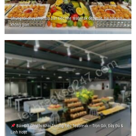
Chúng tôi chuyên setup bàn tiệc nhẹ teabreak đẹp mắt, hài hòa với
không gian.
Báo Giá Chi Phí Khai Trương Tiệc Teabreak – Trọn Gói, Đầy Đủ &
Linh Hoạt