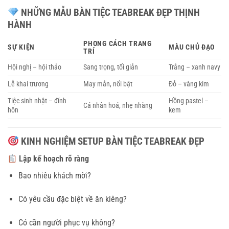
NHỮNG MẪU BÀN TIỆC TEABREAK ĐẸP THỊNH
HÀNH
PHONG CÁCH TRANG
SỰ KIỆN
MÀU CHỦ ĐẠO
TRÍ
Hội nghị – hội thảo
Sang trọng, tối giản
Trắng – xanh navy
Lễ khai trương
May mắn, nổi bật
Đỏ – vàng kim
Tiệc sinh nhật – đính
Hồng pastel –
Cá nhân hoá, nhẹ nhàng
hôn
kem
KINH NGHIỆM SETUP BÀN TIỆC TEABREAK ĐẸP
Lập kế hoạch rõ ràng
Bao nhiêu khách mời?
Có yêu cầu đặc biệt về ăn kiêng?
Có cần người phục vụ không?