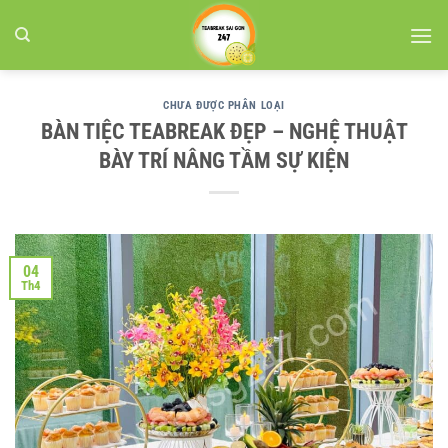
Bỏ
qua
nội
dung
CHƯA ĐƯỢC PHÂN LOẠI
BÀN TIỆC TEABREAK ĐẸP – NGHỆ THUẬT
BÀY TRÍ NÂNG TẦM SỰ KIỆN
04
Th4