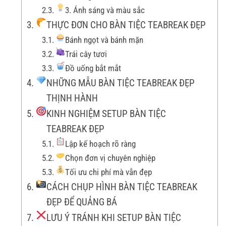
3. Ánh sáng và màu sắc
THỰC ĐƠN CHO BÀN TIỆC TEABREAK ĐẸP
Bánh ngọt và bánh mặn
Trái cây tươi
Đồ uống bắt mắt
NHỮNG MẪU BÀN TIỆC TEABREAK ĐẸP
THỊNH HÀNH
KINH NGHIỆM SETUP BÀN TIỆC
TEABREAK ĐẸP
Lập kế hoạch rõ ràng
Chọn đơn vị chuyên nghiệp
Tối ưu chi phí mà vẫn đẹp
CÁCH CHỤP HÌNH BÀN TIỆC TEABREAK
ĐẸP ĐỂ QUẢNG BÁ
LƯU Ý TRÁNH KHI SETUP BÀN TIỆC