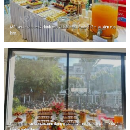
Một setup teabreak chỉnh chu và bắt mắt sẽ nâng tầm sự kiện của
bạn.
Không gian sự kiện trở nên đẳng cấp hơn với một góc teabreak được
bày trí nghệ thuật.