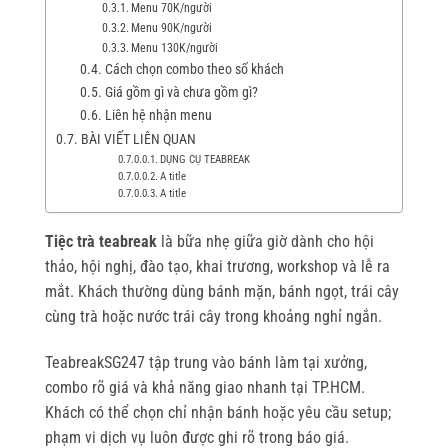
Menu 70K/người
Menu 90K/người
Menu 130K/người
Cách chọn combo theo số khách
Giá gồm gì và chưa gồm gì?
Liên hệ nhận menu
BÀI VIẾT LIÊN QUAN
DỤNG CỤ TEABREAK
A title
A title
Tiệc trà teabreak
là bữa nhẹ giữa giờ dành cho hội
thảo, hội nghị, đào tạo, khai trương, workshop và lễ ra
mắt. Khách thường dùng bánh mặn, bánh ngọt, trái cây
cùng trà hoặc nước trái cây trong khoảng nghỉ ngắn.
TeabreakSG247 tập trung vào bánh làm tại xưởng,
combo rõ giá và khả năng giao nhanh tại TP.HCM.
Khách có thể chọn chỉ nhận bánh hoặc yêu cầu setup;
phạm vi dịch vụ luôn được ghi rõ trong báo giá.