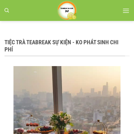
Bỏ
qua
nội
dung
TIỆC TRÀ TEABREAK SỰ KIỆN - KO PHÁT SINH CHI
PHÍ